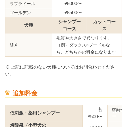
¥8000〜
–
ラブラドール
¥8500〜
–
ゴールデン
シャンプー
カットコー
犬種
コース
ス
毛質や大きさで異なります。
MIX
（例）ダックス×プードルな
ら、どちらかの料金になります
※ 上記に記載のない犬種についてはお問合わせくださ
い。
追加料金
各
弱酸性
低刺激・薬用シャンプー
¥500〜
炭酸泉（小型犬の