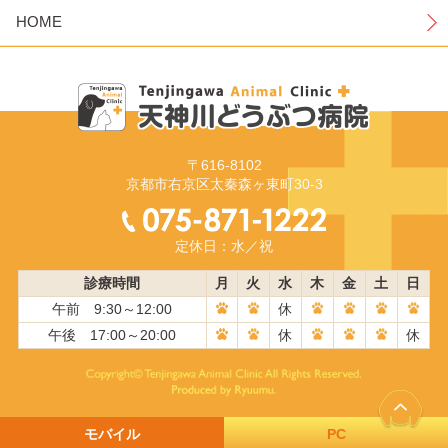
HOME
〒616-8102
京都市右京区太秦森ヶ東町30-3
定休日：水／祝
診療時間
月
火
水
木
金
土
日
午前 9:30～12:00
休
午後 17:00～20:00
休
休
モバイル
PC