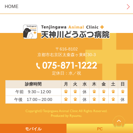
HOME
〒616-8102
京都市右京区太秦森ヶ東町30-3
定休日：水／祝
診療時間
月
火
水
木
金
土
日
午前 9:30～12:00
休
午後 17:00～20:00
休
休
モバイル
PC