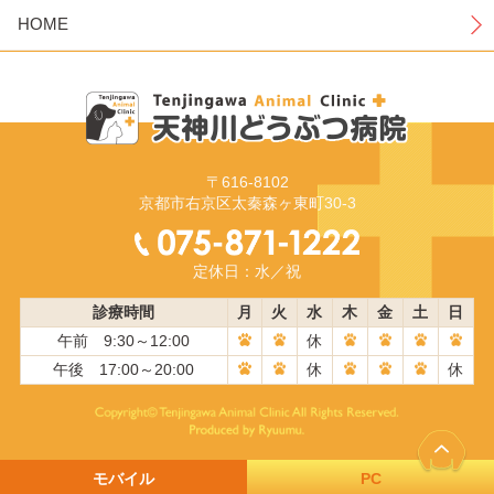
HOME
〒616-8102
京都市右京区太秦森ヶ東町30-3
定休日：水／祝
診療時間
月
火
水
木
金
土
日
午前 9:30～12:00
休
午後 17:00～20:00
休
休
モバイル
PC