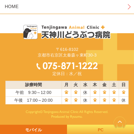
HOME
〒616-8102
京都市右京区太秦森ヶ東町30-3
定休日：水／祝
診療時間
月
火
水
木
金
土
日
午前 9:30～12:00
休
午後 17:00～20:00
休
休
モバイル
PC