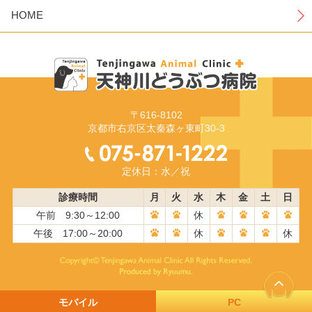
HOME
〒616-8102
京都市右京区太秦森ヶ東町30-3
定休日：水／祝
診療時間
月
火
水
木
金
土
日
午前 9:30～12:00
休
午後 17:00～20:00
休
休
モバイル
PC