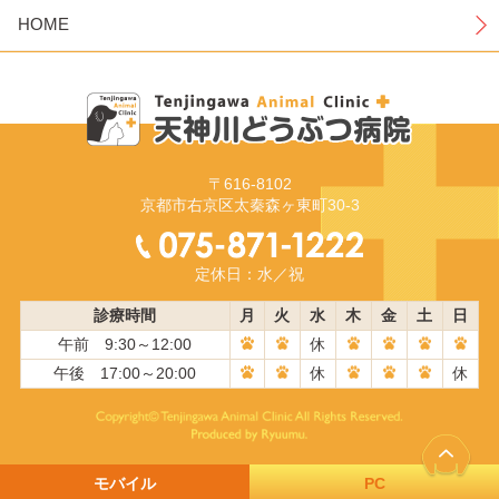
HOME
〒616-8102
京都市右京区太秦森ヶ東町30-3
定休日：水／祝
診療時間
月
火
水
木
金
土
日
午前 9:30～12:00
休
午後 17:00～20:00
休
休
モバイル
PC