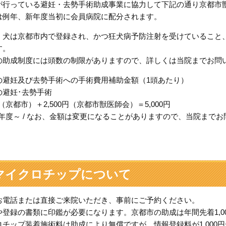
が行っている避妊・去勢手術助成事業に協力して下記の通り京都市
は例年、新年度当初に会員病院に配分されます。
、犬は京都市内で登録され、かつ狂犬病予防注射を受けていること
す。
の助成制度には頭数の制限がありますので、詳しくは当院までお問
の避妊及び去勢手術への手術費用補助金額（1頭あたり）
の避妊･去勢手術
0円（京都市）＋2,500円（京都市獣医師会）＝5,000円
1年度～ / なお、金額は変更になることがありますので、当院までお
マイクロチップについて
お電話または直接ご来院いただき、事前にご予約ください。
や登録の書類に印鑑が必要になります。京都市の助成は年間先着1,0
ロチップ装着施術料は助成により無償ですが、情報登録料が1,000