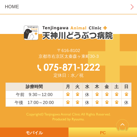
HOME
〒616-8102
京都市右京区太秦森ヶ東町30-3
定休日：水／祝
診療時間
月
火
水
木
金
土
日
午前 9:30～12:00
休
午後 17:00～20:00
休
休
モバイル
PC