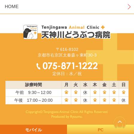
HOME
〒616-8102
京都市右京区太秦森ヶ東町30-3
定休日：水／祝
診療時間
月
火
水
木
金
土
日
午前 9:30～12:00
休
午後 17:00～20:00
休
休
モバイル
PC