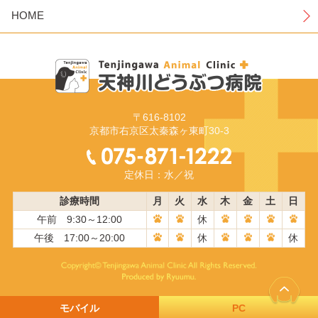
HOME
〒616-8102
京都市右京区太秦森ヶ東町30-3
定休日：水／祝
診療時間
月
火
水
木
金
土
日
午前 9:30～12:00
休
午後 17:00～20:00
休
休
モバイル
PC